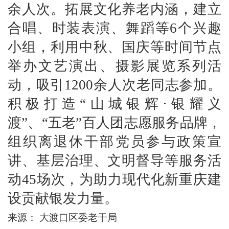
余人次。拓展文化养老内涵，建立
合唱、时装表演、舞蹈等
6
个兴趣
小组，利用中秋、国庆等时间节点
举办文艺演出、摄影展览系列活
动，吸引
1200
余人次老同志参加。
积极打造“山城银辉·银耀义
渡”、“五老”百人团志愿服务品牌，
组织离退休干部党员参与政策宣
讲、基层治理、文明督导等服务活
动
45
场次，为助力现代化新重庆建
设贡献银发力量。
来源：
大渡口区委老干局